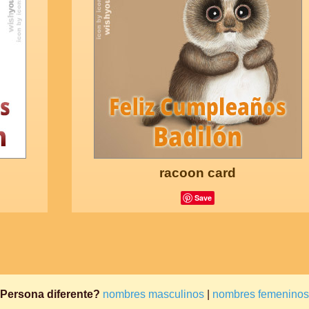
racoon card
Save
Persona diferente?
nombres masculinos
|
nombres femeninos