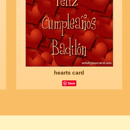
hearts card
Save