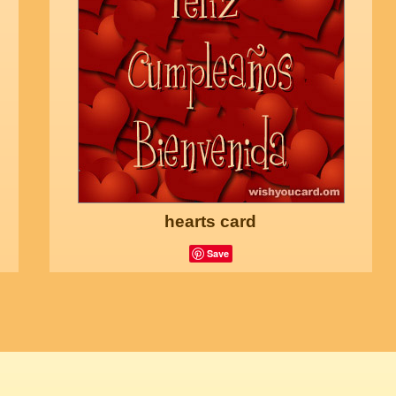
hearts card
Save