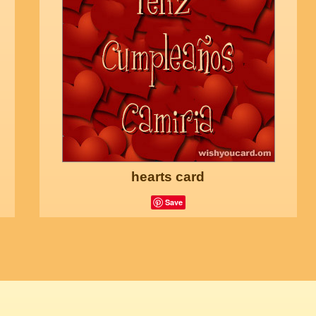
hearts card
Save