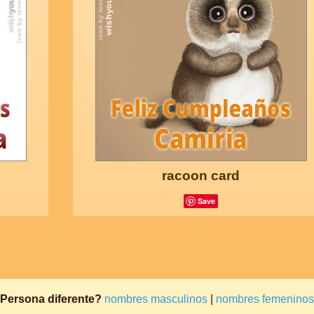
racoon card
Save
Persona diferente?
nombres masculinos
|
nombres femeninos