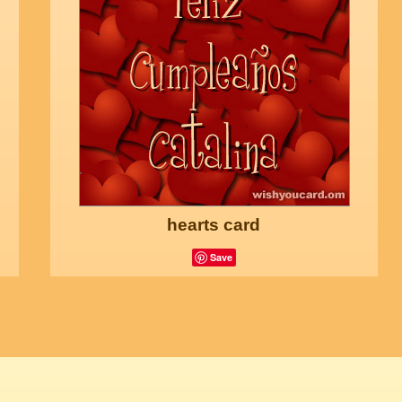
hearts card
Save