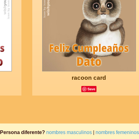
racoon card
Save
Persona diferente?
nombres masculinos
|
nombres femeninos