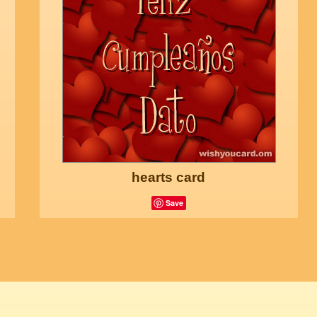
hearts card
Save