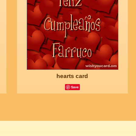
hearts card
Save