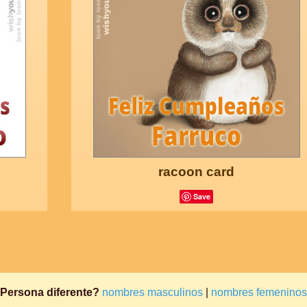
racoon card
Save
Persona diferente?
nombres masculinos
|
nombres femeninos