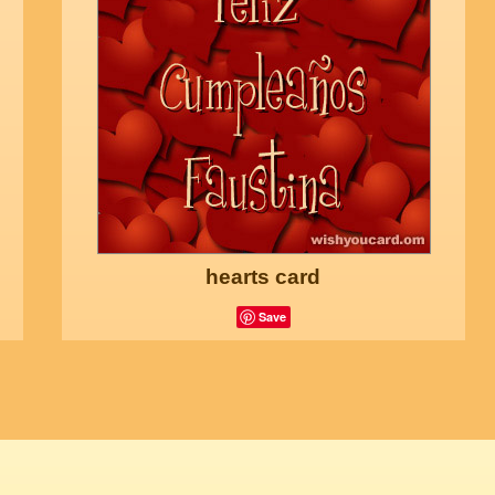
hearts card
Save