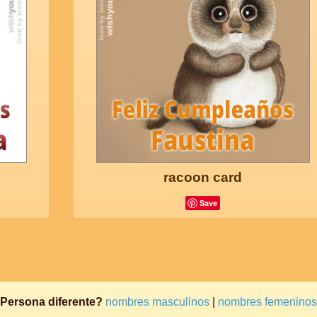
racoon card
Save
Persona diferente?
nombres masculinos
|
nombres femeninos