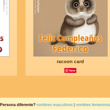
racoon card
Save
Persona diferente?
nombres masculinos
|
nombres femeninos