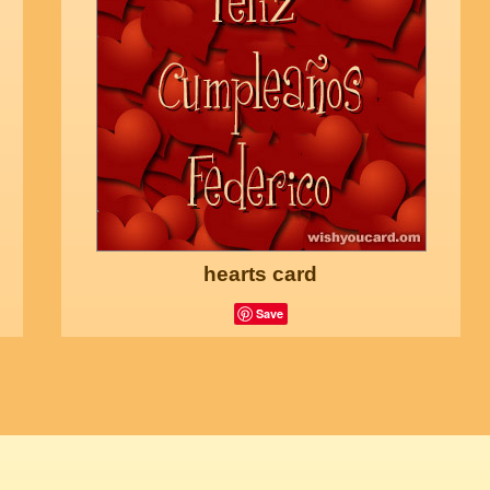
hearts card
Save