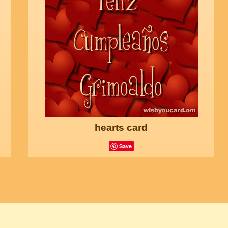
hearts card
Save