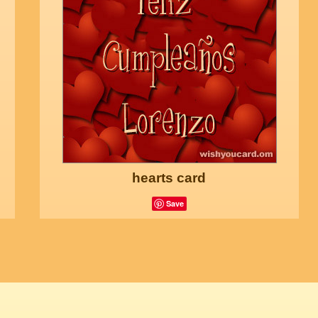
hearts card
Save