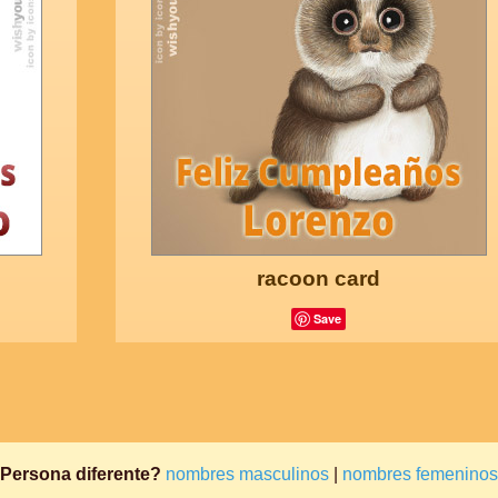
racoon card
Save
Persona diferente?
nombres masculinos
|
nombres femeninos