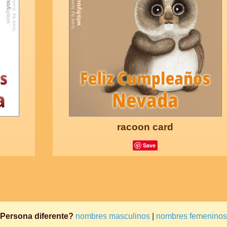
racoon card
Save
Persona diferente?
nombres masculinos
|
nombres femeninos