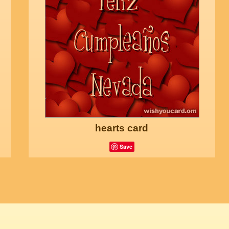
hearts card
Save